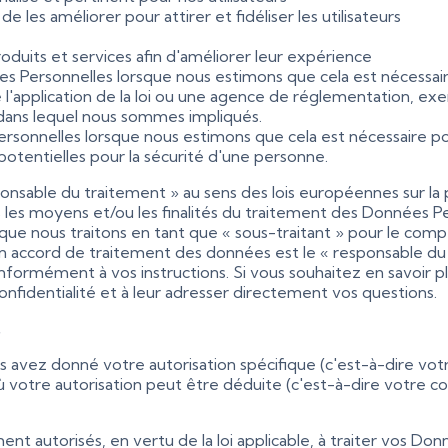
de les améliorer pour attirer et fidéliser les utilisateurs
duits et services afin d'améliorer leur expérience
s Personnelles lorsque nous estimons que cela est nécessair
application de la loi ou une agence de réglementation, exer
 dans lequel nous sommes impliqués.
rsonnelles lorsque nous estimons que cela est nécessaire pou
otentielles pour la sécurité d'une personne.
nsable du traitement » au sens des lois européennes sur la 
s les moyens et/ou les finalités du traitement des Données P
ue nous traitons en tant que « sous-traitant » pour le compte
 un accord de traitement des données est le « responsable d
ormément à vos instructions. Si vous souhaitez en savoir plu
 confidentialité et à leur adresser directement vos questions.
.
 avez donné votre autorisation spécifique (c'est-à-dire vot
 où votre autorisation peut être déduite (c'est-à-dire votre
ent autorisés, en vertu de la loi applicable, à traiter vos