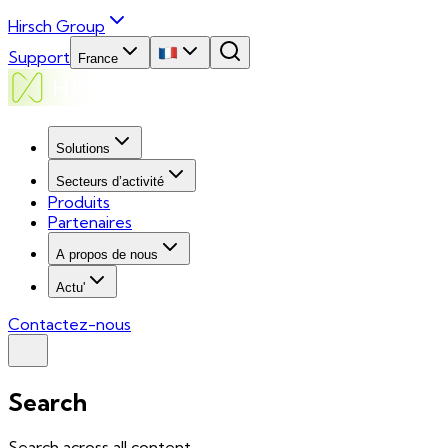
Hirsch Group
Support
France
Solutions
Secteurs d’activité
Produits
Partenaires
A propos de nous
Actu'
Contactez-nous
Search
Search across all content...