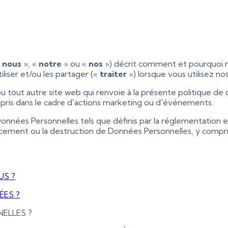
«
nous
», «
notre
» ou «
nos
») décrit comment et pourquoi 
utiliser et/ou les partager («
traiter
») lorsque vous utilisez no
u tout autre site web qui renvoie à la présente politique de c
pris dans le cadre d'actions marketing ou d'événements.
 Données Personnelles tels que définis par la réglementation
ffacement ou la destruction de Données Personnelles, y compri
US ?
ÉES ?
ELLES ?