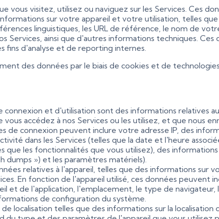
 vous visitez, utilisez ou naviguez sur les Services. Ces d
rmations sur votre appareil et votre utilisation, telles que 
éférences linguistiques, les URL de référence, le nom de vot
os Services, ainsi que d'autres informations techniques. Ces
s fins d'analyse et de reporting internes.
t des données par le biais de cookies et de technologies si
connexion et d'utilisation sont des informations relatives au 
ous accédez à nos Services ou les utilisez, et que nous enreg
 de connexion peuvent inclure votre adresse IP, des informat
ivité dans les Services (telles que la date et l'heure associées
 que les fonctionnalités que vous utilisez), des informations 
sh dumps ») et les paramètres matériels).
nées relatives à l'appareil, telles que des informations sur 
ces. En fonction de l'appareil utilisé, ces données peuvent i
eil et de l'application, l'emplacement, le type de navigateur,
informations de configuration du système.
e localisation telles que des informations sur la localisation
d du type et des paramètres de l'appareil que vous utilisez