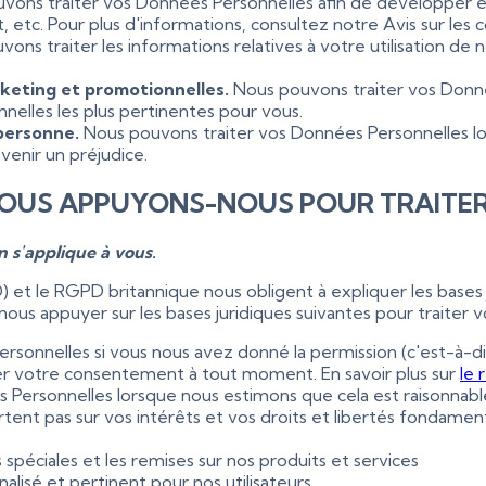
vons traiter vos Données Personnelles afin de développer et 
 etc. Pour plus d'informations, consultez notre Avis sur les
vons traiter les informations relatives à votre utilisation d
rketing et promotionnelles.
Nous pouvons traiter vos Don
elles les plus pertinentes pour vous.
 personne.
Nous pouvons traiter vos Données Personnelles lo
venir un préjudice.
S NOUS APPUYONS-NOUS POUR TRAITE
 s'applique à vous.
et le RGPD britannique nous obligent à expliquer les bases j
nous appuyer sur les bases juridiques suivantes pour traiter 
rsonnelles si vous nous avez donné la permission (c'est-à-d
irer votre consentement à tout moment. En savoir plus sur
le 
 Personnelles lorsque nous estimons que cela est raisonnabl
tent pas sur vos intérêts et vos droits et libertés fondame
s spéciales et les remises sur nos produits et services
alisé et pertinent pour nos utilisateurs