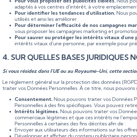
Pour vous proposer des publicités ciblées.
Nous pou
adaptés à vos centres d'intérêt, à votre emplacement,
Pour identifier les tendances d'utilisation.
Nous pou
utilisés et ainsi les améliorer.
Pour déterminer l'efficacité de nos campagnes ma
vous proposer les campagnes marketing et promotionn
Pour sauver ou protéger les intérêts vitaux d'une
intérêts vitaux d'une personne, par exemple pour pré
4. SUR QUELLES BASES JURIDIQUE
Si vous résidez dans l'UE ou au Royaume-Uni, cette section
Le règlement général sur la protection des données (RGPD) 
traiter vos Données Personnelles. À ce titre, nous pouvons 
Consentement.
Nous pouvons traiter vos Données Pe
Personnelles à des fins spécifiques. Vous pouvez ret
Intérêts légitimes.
Nous pouvons traiter vos Données
commerciaux légitimes et que ces intérêts ne l'empor
Personnelles à certaines des fins décrites afin de :
Envoyer aux utilisateurs des informations sur les offre
Développer et afficher du contenu publicitaire personn