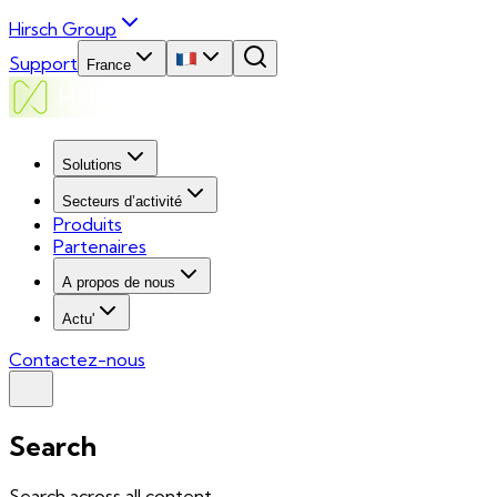
Hirsch Group
Support
France
Solutions
Secteurs d’activité
Produits
Partenaires
A propos de nous
Actu'
Contactez-nous
Search
Search across all content...