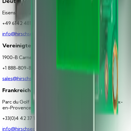
Deutschland
Eisenstraße 2-4 / Haus 3 65428 Rüsselsheim
+49 6142 4811950
info@hirschsecure.de
Vereinigte Staaten
1900-B Carnegie Avenue, Santa Ana, CA 92705
+1 888-809-8880
sales@hirschsecure.com
Frankreich
Parc du Golf - Bât. 43 350, rue de la Lauzière 13290 Aix-
en-Provence
+33(0)4 42 37 11 77
info@hirschsecure.fr