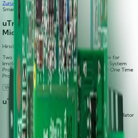
Zurück zu den Produkten
Smart Card Readers
uTrust 2100R and 2190F
Microcontrollers
Hirsch
Two microcontroller configurations are available for
limitless smart card integration potential: an In-System
Programmable Flash on QFN64 form factor or One Time
Programmable ROM on QFN16 chip.
Contact
View Collateral
uTrust 2100 R Microcontroller
Self-clocking internal oscillator, no external oscillator
required
5.0 V supply input with built in voltage regulator
Internal voltage supervisor for 4.8V