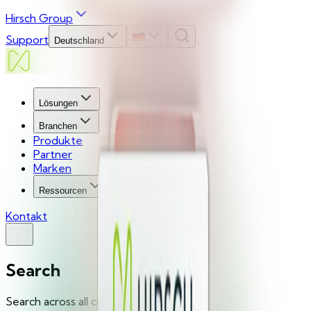
Hirsch Group
Support
Deutschland
Lösungen
Branchen
Produkte
Partner
Marken
Ressourcen
Kontakt
Search
Search across all content...