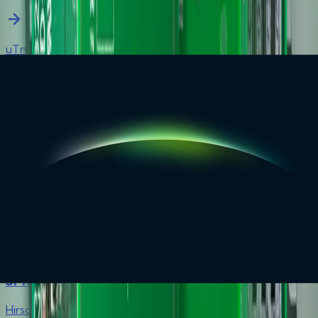
uTrust 2100 R Data Sheet
datasheet
Mehr entdecken
Ähnliche Produkte
Hirsch
SCR3310 v2.0 USB Smart Card Reader
Hirsch
SPR332 v2.0 Secure Class 2 PIN Pad Reader
Hirsch