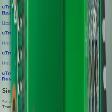
uTrust 2500 Contact Smart Card
Reader/Writer Module Family
Hirsch
uTrust 2700 F Contact Smart Card Reader
Hirsch
uTrust 2700 R Contact Smart Card Reader
Hirsch
uTrust 3500 F Contactless Smart Card
Reader/Writer Module
Sie brauchen technischen Support?
Sie können nicht finden, was Sie suchen? Unser Support
Team kann bei technischen Fragen unterstützen.