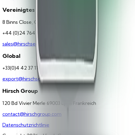
Vereinigtes Königreich
8 Binns Close, Coventry, CV4 9TB
+44 (0)24 7642 1300
sales@hirschsecure.co.uk
Global
+33(0)4 42 37 11 77
export@hirschsecure.fr
Hirsch Group
120 Bd Vivier Merle 69003 Lyon Frankreich
contact@hirschgroup.com
Datenschutzrichtlinie