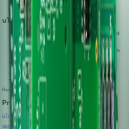
Low power consumption
Small size QFN-16 package
uTrust 2190 F Microcontroller
Ideal for keyboard integration, supports full sized
keyboards plus Copilot
High Performance, Low Power RISC CPU
64K Bytes of In-System Programmable Flash with
Endurance: 10,000 Write/Erase Cycles
4K Bytes EEPROM with Endurance: 100,000
Write/Erase Cycles
4K Bytes Internal SRAM
ISO7816 UART Interface
Ressourcen
Produktunterlagen
uTrust 2190 F Data Sheet
datasheet