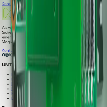
Kontakt
Als weltweit führender Anbieter hochwertiger
Sicherheitslösungen bündeln wir globale Expertise hinter
einer klaren Mission: Integrierte Sicherheit. Grenzenlose
Möglichkeiten.
Kontakt
UNTERNEHMEN
Hirsch Group
Lösungen
Branchen
Produkte
Partner
Blog