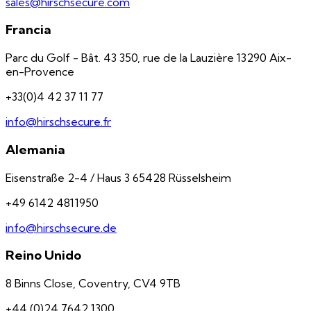
sales@hirschsecure.com
Francia
Parc du Golf - Bât. 43 350, rue de la Lauzière 13290 Aix-
en-Provence
+33(0)4 42 37 11 77
info@hirschsecure.fr
Alemania
Eisenstraße 2-4 / Haus 3 65428 Rüsselsheim
+49 6142 4811950
info@hirschsecure.de
Reino Unido
8 Binns Close, Coventry, CV4 9TB
+44 (0)24 7642 1300