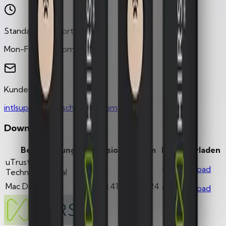
Standard-Supportzeiten
Mon-Fri, 6am-5pm PST
Kundensupport
intlsupport@hirschsecure.com
Downloads
Beschreibung
Version
Datum
Herunterladen
uTrust FIDO2
-
—
Download
Technical Manual
Mac Drivers
v5.0.41
9/1/2024
Download