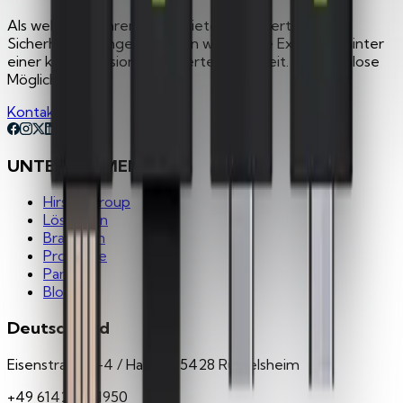
Als weltweit führender Anbieter hochwertiger
Sicherheitslösungen bündeln wir globale Expertise hinter
einer klaren Mission: Integrierte Sicherheit. Grenzenlose
Möglichkeiten.
Kontakt
UNTERNEHMEN
Hirsch Group
Lösungen
Branchen
Produkte
Partner
Blog
Deutschland
Eisenstraße 2-4 / Haus 3 65428 Rüsselsheim
+49 6142 4811950