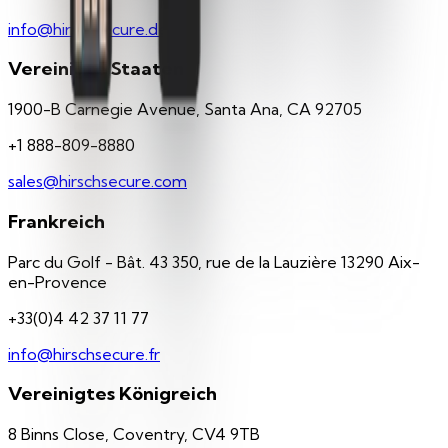
info@hirschsecure.de
Vereinigte Staaten
1900-B Carnegie Avenue, Santa Ana, CA 92705
+1 888-809-8880
sales@hirschsecure.com
Frankreich
Parc du Golf - Bât. 43 350, rue de la Lauzière 13290 Aix-
en-Provence
+33(0)4 42 37 11 77
info@hirschsecure.fr
Vereinigtes Königreich
8 Binns Close, Coventry, CV4 9TB