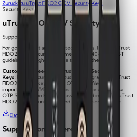
Zurück zu
uTrust FIDO2 GOV Security Keys
Security Keys
uTrust FIDO2 GOV Security Keys
Support
For government and regulated agencies, Hirsch’s uTrust
FIDO2 GOV Security Keys meet FIPS 140-3 and NIST
guidelines for high-assurance strong authentication.
Custom OTP Seed for uTrust FIDO2 Security
Keys:
Hirsch Secure offers custom-programmed uTrust
FIDO2 security keys with an OTP Seed file for easy
import into IAM/MFA services like Okta and DUO. Our
OTP Seed Demo Kit is now available and includes 5 uTrust
FIDO2 NFC Security Keys and a companion seed file.
Datenblatt
Support kontaktieren